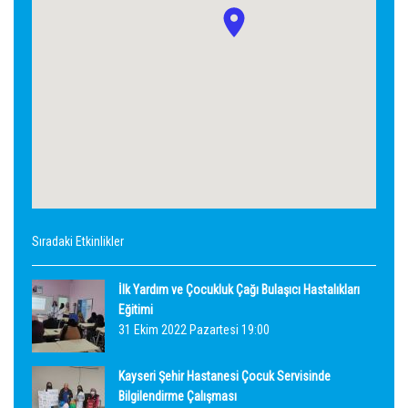
Sıradaki Etkinlikler
İlk Yardım ve Çocukluk Çağı Bulaşıcı Hastalıkları
Eğitimi
31 Ekim 2022 Pazartesi 19:00
Kayseri Şehir Hastanesi Çocuk Servisinde
Bilgilendirme Çalışması