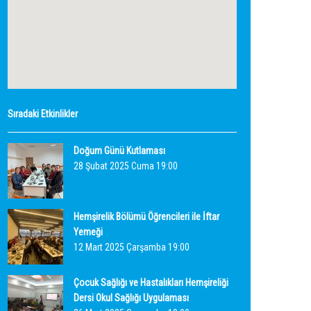
Sıradaki Etkinlikler
Doğum Günü Kutlaması
28 Şubat 2025 Cuma 19:00
Hemşirelik Bölümü Öğrencileri ile İftar
Yemeği
12 Mart 2025 Çarşamba 19:00
Çocuk Sağlığı ve Hastalıkları Hemşireliği
Dersi Okul Sağlığı Uygulaması