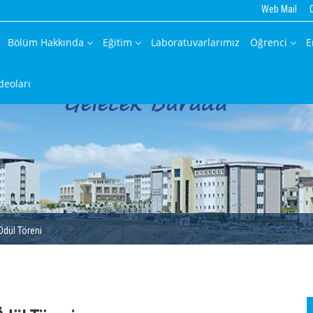
Web Mail
Bölüm Hakkında
Eğitim
Laboratuvarlarımız
Öğrenci
E
deoları
Ödül Töreni