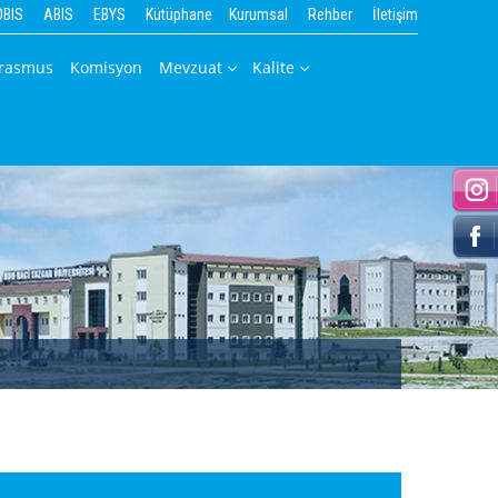
OBIS
ABIS
EBYS
Kütüphane
Kurumsal
Rehber
İletişim
rasmus
Komisyon
Mevzuat
Kalite