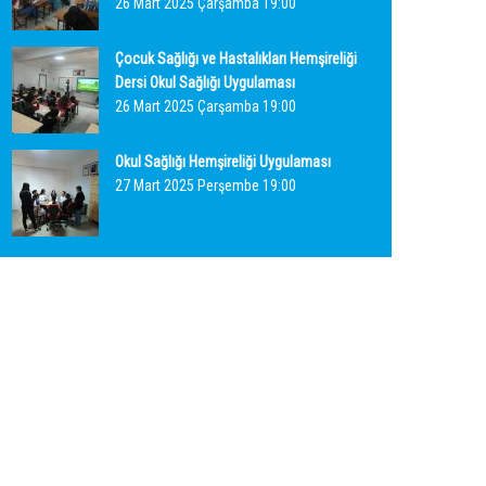
26 Mart 2025 Çarşamba 19:00
Çocuk Sağlığı ve Hastalıkları Hemşireliği
Dersi Okul Sağlığı Uygulaması
26 Mart 2025 Çarşamba 19:00
Okul Sağlığı Hemşireliği Uygulaması
27 Mart 2025 Perşembe 19:00