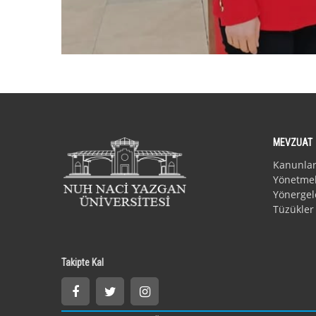
MEVZUAT
Kanunla
Yönetmel
Yönergel
Tüzükler
Takipte Kal