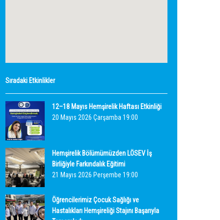
Sıradaki Etkinlikler
12–18 Mayıs Hemşirelik Haftası Etkinliği
20 Mayıs 2026 Çarşamba 19:00
Hemşirelik Bölümümüzden LÖSEV İş
Birliğiyle Farkındalık Eğitimi
21 Mayıs 2026 Perşembe 19:00
Öğrencilerimiz Çocuk Sağlığı ve
Hastalıkları Hemşireliği Stajını Başarıyla