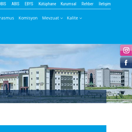
OBIS
ABIS
EBYS
Kütüphane
Kurumsal
Rehber
İletişim
rasmus
Komisyon
Mevzuat
Kalite