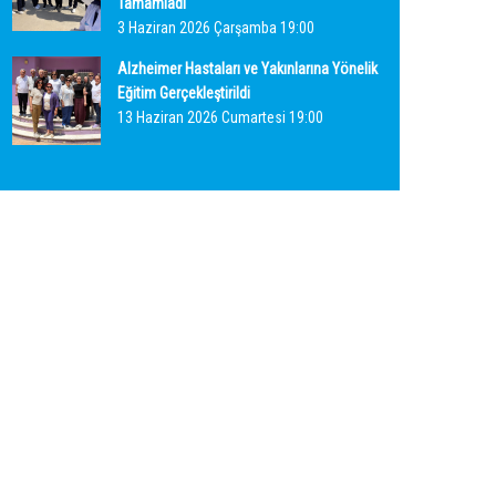
Tamamladı
3 Haziran 2026 Çarşamba 19:00
Alzheimer Hastaları ve Yakınlarına Yönelik
Eğitim Gerçekleştirildi
13 Haziran 2026 Cumartesi 19:00