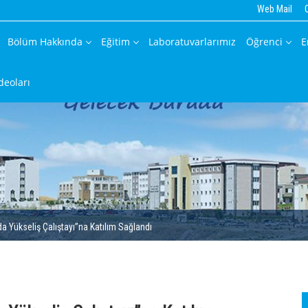
Web Mail
Bölüm Hakkında
Eğitim
Laboratuvarlarımız
Öğrenci
E
deoları
 Yükseliş Çalıştayı”na Katılım Sağlandı