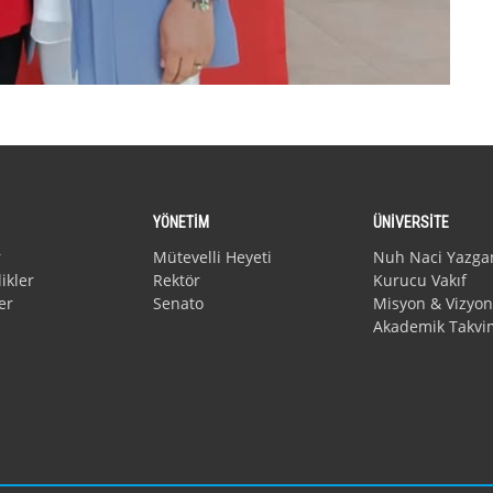
YÖNETİM
ÜNİVERSİTE
r
Mütevelli Heyeti
Nuh Naci Yazga
ikler
Rektör
Kurucu Vakıf
er
Senato
Misyon & Vizyon
Akademik Takvi