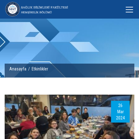
Anasayfa
/
Etkinlikler
26
Mar
2024