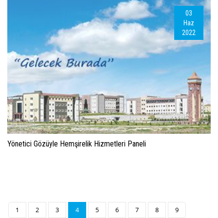
03
Haz
2022
Yönetici Gözüyle Hemşirelik Hizmetleri Paneli
1
2
3
4
5
6
7
8
9