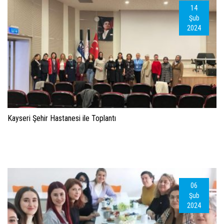
14
Şub
2024
Kayseri Şehir Hastanesi ile Toplantı
06
Şub
2024