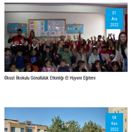
01
Ara
2022
Öksüt İlkokulu Gönüllülük Etkinliği-El Hijyeni Eğitimi
08
Kas
2022