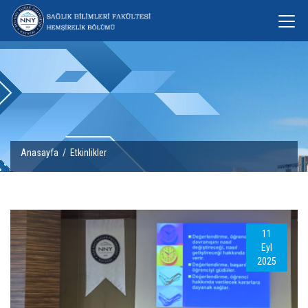
Anasayfa
/
Etkinlikler
11
Eyl
2025