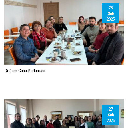
28
Şub
2025
Doğum Günü Kutlaması
27
Şub
2025