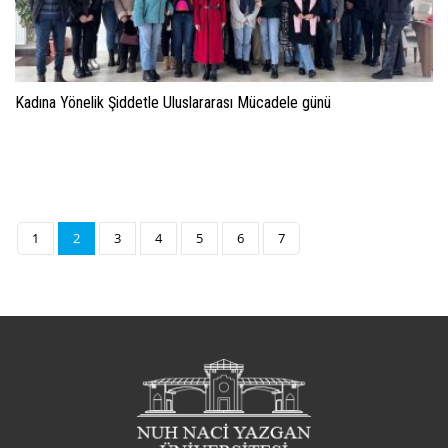
Kadına Yönelik Şiddetle Uluslararası Mücadele günü
1
2
3
4
5
6
7